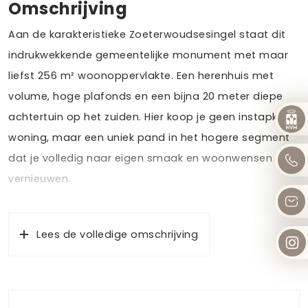
Omschrijving
Aan de karakteristieke Zoeterwoudsesingel staat dit
indrukwekkende gemeentelijke monument met maar
liefst 256 m² woonoppervlakte. Een herenhuis met
volume, hoge plafonds en een bijna 20 meter diepe
achtertuin op het zuiden. Hier koop je geen instapklare
woning, maar een uniek pand in het hogere segment
dat je volledig naar eigen smaak en woonwensen kunt
vernieuwen.
Een huis met stijl en historie, waar originele details en
authentieke elementen nog altijd voelbaar aanwezig
Lees de volledige omschrijving
zijn.
De Zoeterwoudsesingel is een plek waar stadse
dynamiek en karaktervolle architectuur samenkomen.