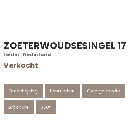
ZOETERWOUDSESINGEL
17
Leiden
Nederland
Verkocht
Omschrijving
Kenmerken
Overige media
Brochure
360°