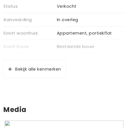
Status
Verkocht
Aanvaarding
In overleg
Soort woonhuis
Appartement, portiekflat
Soort bouw
Bestaande bouw
Bouwjaar
1968
Bekijk alle kenmerken
Ligging
In woonwijk
Oppervlakten en inhoud
Wonen
40 m²
Media
Gebouwgebonden Buitenruimte
8 m²