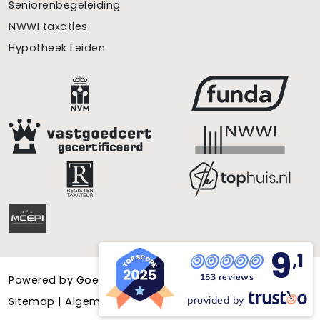
Seniorenbegeleiding
NWWI taxaties
Hypotheek Leiden
9
,1
153 reviews
Powered by
Goes & Roos
.
Alle rechten voorbehouden
. |
provided by
Sitemap
|
Algemene Consumentenvoorwaarden