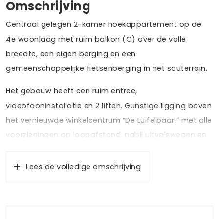
Omschrijving
Centraal gelegen 2-kamer hoekappartement op de
4e woonlaag met ruim balkon (O) over de volle
breedte, een eigen berging en een
gemeenschappelijke fietsenberging in het souterrain.
Het gebouw heeft een ruim entree,
videofooninstallatie en 2 liften. Gunstige ligging boven
het vernieuwde winkelcentrum “De Luifelbaan” met alle
voorzieningen op loopafstand, nabij uitvalswegen en
met een fraai uitzicht richting het centrum van de
stad.
Lees de volledige omschrijving
De indeling is als volgt;
Begane grond: gemeenschappelijke entree met liften
en toegang naar de bergingen.