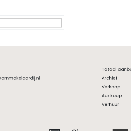
art 29 (gas gestookt combiketel uit 2015, eigendom)
6876
Totaal aanb
dom
ornmakelaardij.nl
Archief
Verkoop
Aankoop
Verhuur