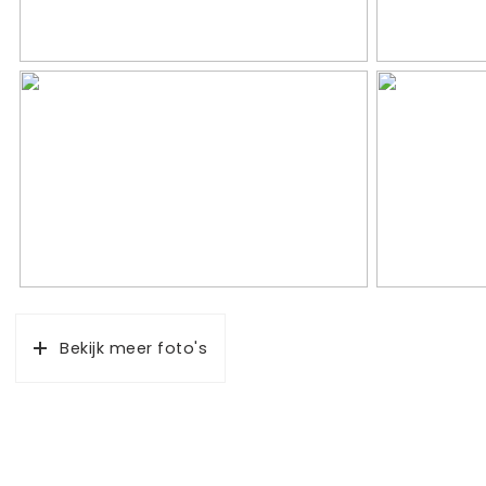
Indeling
Aantal kamers
3 kamers (2
Aantal badkamers
1 badkamer
Badkamervoorzieningen
Inloopdouche
Aantal woonlagen
1
Voorzieningen
Mechanische 
Bekijk meer foto's
Energie
Energielabel
C
Isolatie
Dubbel glas, 