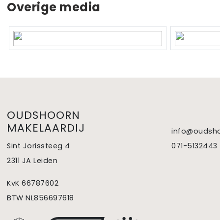
Overige media
Verwarming
Cv ketel
Warm water
Cv ketel
Cv-ketel
Bosch Eurost
Kadastrale gegevens
Perceelnaam
Voorburg F 
OUDSHOORN
MAKELAARDIJ
Eigendomssituatie
Volle eigen
info@oudsho
Sint Jorissteeg 4
071-5132443
Perceel
1038-F-6876
2311 JA Leiden
Buitenruimte
KvK 66787602
BTW NL856697618
Tuin
Achtertuin