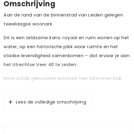
Omschrijving
Aan de rand van de binnenstad van Leiden gelegen
tweelaagse woonark.
Dit is een zeldzame kans: royaal en ruim wonen op het
water, op een historische plek waar ruimte en het
stadse levendigheid samenkomen – dat ervaar je aan
het Utrechtse Veer 40 te Leiden.
Deze solide gebouwde woonark met betonnen bak
biedt twee volwaardige woonlagen en heeft een
doordachte indeling. Een ideale plek voor mensen die
Lees de volledige omschrijving
houden van het vrije wonen op het water.
Bij binnenkomst tref je aan de centrale gang met
meterkast. Vanuit hier loop je de woonkamer binnen,