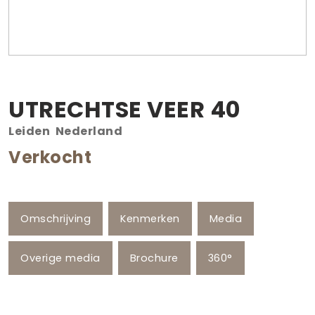
UTRECHTSE VEER
40
Leiden
Nederland
Verkocht
Omschrijving
Kenmerken
Media
Overige media
Brochure
360°