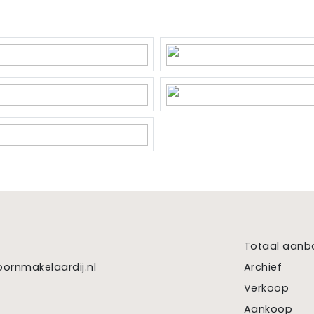
 gestookt combiketel uit 2013, eigendom)
Totaal aanb
dom
ornmakelaardij.nl
Archief
Verkoop
Aankoop