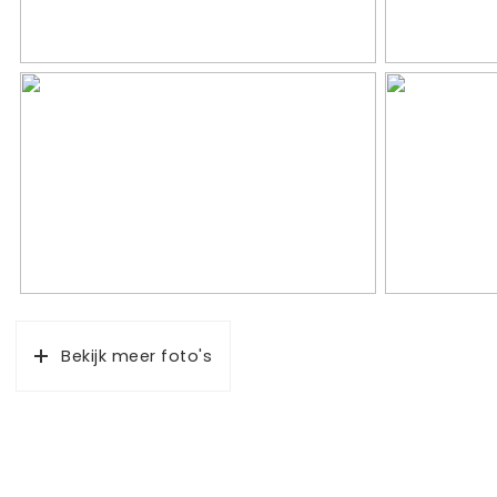
Inhoud
477 m³
Indeling
Aantal kamers
4 kamers (3
Aantal badkamers
2 badkamer
Badkamervoorzieningen
Douche, inlo
Aantal woonlagen
3
Voorzieningen
Tv kabel
Bekijk meer foto's
Energie
Energielabel
D