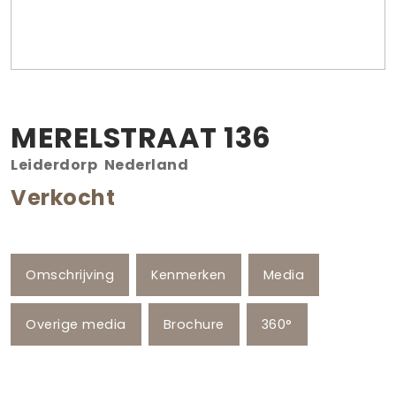
MERELSTRAAT
136
Leiderdorp
Nederland
Verkocht
Omschrijving
Kenmerken
Media
Overige media
Brochure
360°