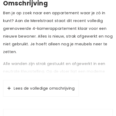
Omschrijving
Ben je op zoek naar een appartement waar je zó in
kunt? Aan de Merelstraat staat dit recent volledig
gerenoveerde 4-kamerappartement klaar voor een
nieuwe bewoner. Alles is nieuw, strak afgewerkt en nog
niet gebruikt. Je hoeft alleen nog je meubels neer te
zetten.
Alle wanden zijn strak gestuukt en afgewerkt in een
neutrale kleurstelling. Op de vloer ligt een moderne
pvc-vloer in brede plank die zorgt voor een rustige en
eigentijdse uitstraling. De nieuwe keuken is van alle
Lees de volledige omschrijving
gemakken voorzien en staat in directe verbinding met
de ruime woonkamer, waardoor een prettige en open
leefruimte ontstaat. Dankzij de grote raampartijen