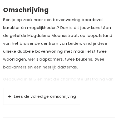
Omschrijving
Ben je op zoek naar een bovenwoning boordevol
karakter én mogelijkheden? Dan is dit jouw kans! Aan
de geliefde Magdalena Moonsstraat, op loopafstand
van het bruisende centrum van Leiden, vind je deze
unieke dubbele bovenwoning met maar liefst twee
woonlagen, vier slaapkamers, twee keukens, twee
badkamers én een heerlijk dakterras.
Gebouwd in 1915 en met die charmante uitstraling van
toen, maar inmiddels deels gemoderniseerd: zo zijn de
gevel, de vloer en het dak al geïsoleerd. Of je hier nu
Lees de volledige omschrijving
met je gezin wilt wonen, als starter een deel wilt
verhuren óf zoekt naar een slimme investering.. de