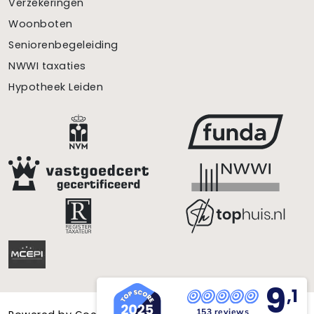
Verzekeringen
Woonboten
Seniorenbegeleiding
NWWI taxaties
Hypotheek Leiden
9
,1
153 reviews