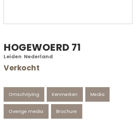
HOGEWOERD
71
Leiden
Nederland
Verkocht
Omschrijving
Kenmerken
Media
Overige media
Brochure