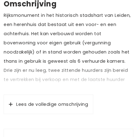
Omschrijving
Rijksmonument in het historisch stadshart van Leiden,
een herenhuis dat bestaat uit een voor- en een
achterhuis. Het kan verbouwd worden tot
bovenwoning voor eigen gebruik (vergunning
noodzakelijk) of in stand worden gehouden zoals het
thans in gebruik is geweest als 6 verhuurde kamers.
Drie zijn er nu leeg, twee zittende huurders zijn bereid
te vertrekken bij verkoop en met de laatste huurder
zijn we in gesprek om uiterlijk september 2024 zijn
kamer te verlaten. De fietswinkel op de begane grond
Lees de volledige omschrijving
wil deze ruimte huren van de nieuwe eigenaar. Zij zijn
nu eigenaar van het hele pand.
Hier stap je vanuit de voordeur de gezelligheid van de