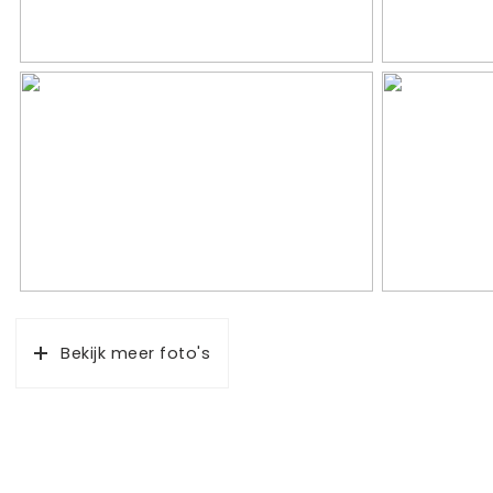
Badkamervoorzieningen
Douche, ligba
Aantal woonlagen
4
Voorzieningen
Dakraam, tv
Energie
Isolatie
Gedeeltelijk
Verwarming
Cv ketel
Bekijk meer foto's
Warm water
Cv ketel
Cv-ketel
Vaillant (ga
Kadastrale gegevens