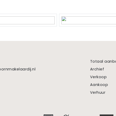
dom
eren, parkeergarage, parkeervergunningen
Totaal aanb
ornmakelaardij.nl
Archief
Verkoop
Aankoop
Verhuur