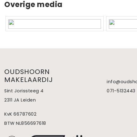
Overige media
Perceelnaam
Leiden D 2111
Eigendomssituatie
Volle eigen
Perceel
530-D-2111
Parkeergelegenheid
Soort parkeergelegenheid
Betaald park
OUDSHOORN
MAKELAARDIJ
info@oudsho
Sint Jorissteeg 4
071-5132443
2311 JA Leiden
KvK 66787602
BTW NL856697618