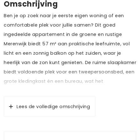
Omschrijving
Ben je op zoek naar je eerste eigen woning of een
comfortabele plek voor jullie samen? Dit goed
ingedeelde appartement in de groene en rustige
Merenwijk biedt 57 m² aan praktische leefruimte, vol
licht en een zonnig balkon op het zuiden, waar je
heerlijk van de zon kunt genieten. De ruime slaapkamer
biedt voldoende plek voor een tweepersoonsbed, een
grote kledingkast én een bureau, wat het
appartement perfect maakt voor thuiswerken of
studeren. Indien gewenst kan de slaapkamer op
Lees de volledige omschrijving
eenvoudige wijze weer worden afgesloten voor extra
privacy.
Het op de eerste woonlaag gelegen appartement