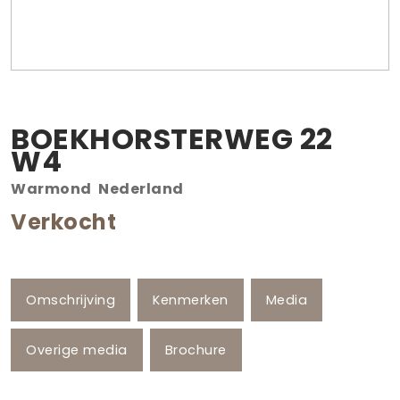
BOEKHORSTERWEG
22
W4
Warmond
Nederland
Verkocht
Omschrijving
Kenmerken
Media
Overige media
Brochure