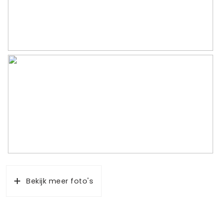
toestemming van de campingeigenaar niet
toegestaan.
– Permanente bewoning is niet toegestaan.
Geïnteresseerd? Neem contact met ons op voor meer
informatie of een bezichtiging.
Wacht niet te lang, deze unieke kans wil je niet missen!
Bekijk meer foto's