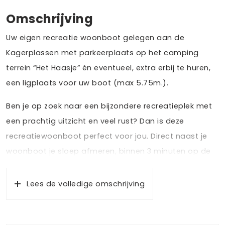
Omschrijving
Uw eigen recreatie woonboot gelegen aan de
Kagerplassen met parkeerplaats op het camping
terrein “Het Haasje” én eventueel, extra erbij te huren,
een ligplaats voor uw boot (max 5.75m.).
Ben je op zoek naar een bijzondere recreatieplek met
een prachtig uitzicht en veel rust? Dan is deze
recreatiewoonboot perfect voor jou. Direct naast je
woonboot je sloep afmeren, binnen 3 minuten op de
Kagerplassen. Op een steenworp afstand van Leiden
en Amsterdam ervaar je opeens de rust. Wil je
Lees de volledige omschrijving
vermaak dan kan dan je deelnemen aan de leuke
activiteiten die camping het Haasje te bieden heeft.