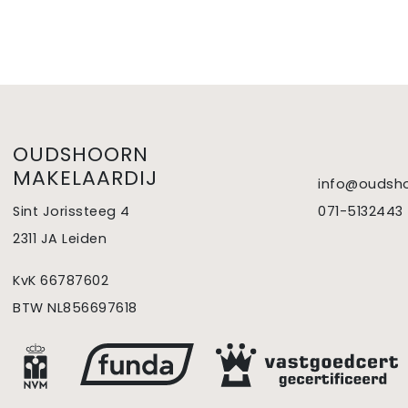
OUDSHOORN
MAKELAARDIJ
info@oudsho
Sint Jorissteeg 4
071-5132443
2311 JA Leiden
KvK 66787602
BTW NL856697618